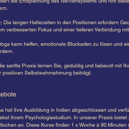
rdert die Entspannung des Nervensystems und hilft dab
ern.
 Die langen Haltezeiten in den Positionen erfordern Ged
m verbesserten Fokus und einer tieferen Verbindung mit s
 Yoga kann helfen, emotionale Blockaden zu lösen und e
rdern.
e sanfte Praxis lernen Sie, geduldig und liebevoll mit I
 positiven Selbstwahrnehmung beiträgt.
gebote
na hat ihre Ausbildung in Indien abgeschlossen und verf
nebst ihrem Psychologiestudium.
In unserer Praxis bietet
ochen an. Diese Kurse finden 1 x Woche à 90 Minuten st